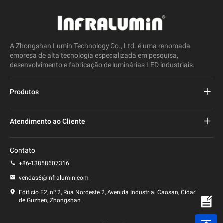
A Zhongshan Lumin Technology Co., Ltd. é uma renomada
empresa de alta tecnologia especializada em pesquisa,
desenvolvimento e fabricação de luminárias LED industriais.
Produtos
Projeto de iluminação pública conduzida
Atendimento ao Cliente
Luz de rua conduzida
perguntas frequentes
Contato
Luz de Estádio Led
política de Privacidade
+86-13858607316
Poste de luz LED
vendas6@infralumin.com
Termos de uso
Edifício F2, nº 2, Rua Nordeste 2, Avenida Industrial Caosan, Cidade
de Guzhen, Zhongshan
Política de envio