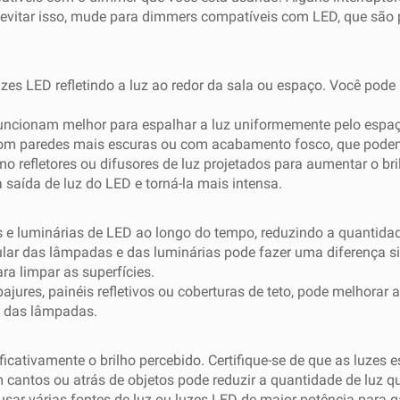
 evitar isso, mude para dimmers compatíveis com LED, que são 
uzes LED refletindo a luz ao redor da sala ou espaço. Você pode 
s funcionam melhor para espalhar a luz uniformemente pelo esp
com paredes mais escuras ou com acabamento fosco, que podem a
 refletores ou difusores de luz projetados para aumentar o bril
 saída de luz do LED e torná-la mais intensa.
s e luminárias de LED ao longo do tempo, reduzindo a quantida
r das lâmpadas e das luminárias pode fazer uma diferença signi
a limpar as superfícies.
bajures, painéis refletivos ou coberturas de teto, pode melhorar 
a das lâmpadas.
icativamente o brilho percebido. Certifique-se de que as luzes
 cantos ou atrás de objetos pode reduzir a quantidade de luz q
usar várias fontes de luz ou luzes LED de maior potência para g