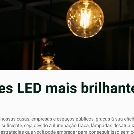
es LED mais brilhant
ssas casas, empresas e espaços públicos, graças à sua eficiênc
uficiente, seja devido à iluminação fraca, lâmpadas desatualiz
 estratégias que você pode empregar para conseguir isso sem co