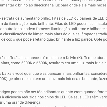
umentar o brilho ao direcionar a luz para onde ela é mais neces
e trata de aumentar o brilho. Fitas de LED ou painéis de LED
m de iluminação mais brilhante. Fitas de LED podem ser instal
por outro lado, podem fornecer iluminação uniforme e brilhante
m classificações de lúmen mais altas do que as lâmpadas tradic
 cor, o que pode afetar o quão brilhante a luz parece. Opte por
te" ou "fria" a luz parece, e é medida em Kelvin (K). Temperat
altas, como 5000K a 6500K, resultam em uma luz mais fria e br
s baixa e você quer que elas pareçam mais brilhantes, conside
6500K) geralmente emitem uma luz mais intensa e brilhante, f
tigos podem não ser tão brilhantes quanto eram quando foram 
à eficiência reduzida nos chips de LED. Se seus LEDs têm vári
zer uma grande diferença.