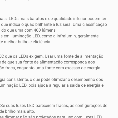
ais. LEDs mais baratos e de qualidade inferior podem ter
que indica o quão brilhante a luz será. Uma classificação
uz do que uma com 400 lúmens.
das em iluminação LED, como a Infralumin, geralmente
 melhor brilho e eficiência.
a CC que os LEDs exigem. Usar uma fonte de alimentação
-se de que sua fonte de alimentação corresponda aos
ação fraca, enquanto uma fonte com excesso de energia
rgia consistente, o que pode otimizar o desempenho dos
uminação LED, pois ajuda a regular a saída de energia e
 Se suas luzes LED parecerem fracas, as configurações de
e brilho mais alto.
res dimmer não são projetados para uso com luzes LED,