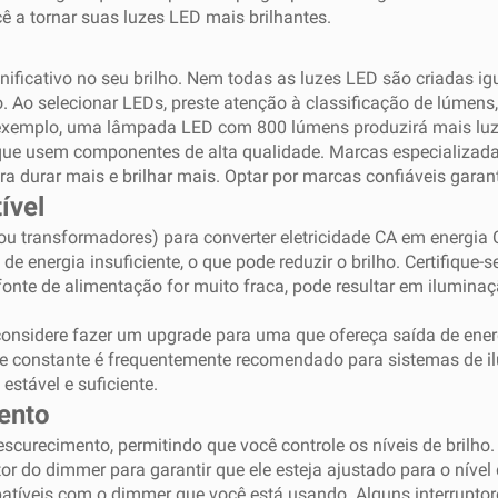
 a tornar suas luzes LED mais brilhantes.
icativo no seu brilho. Nem todas as luzes LED são criadas igu
 Ao selecionar LEDs, preste atenção à classificação de lúmens, 
or exemplo, uma lâmpada LED com 800 lúmens produzirá mais l
 ​​que usem componentes de alta qualidade. Marcas especializa
durar mais e brilhar mais. Optar por marcas confiáveis ​​garante
ível
ou transformadores) para converter eletricidade CA em energi
 energia insuficiente, o que pode reduzir o brilho. Certifique
 fonte de alimentação for muito fraca, pode resultar em ilumin
 considere fazer um upgrade para uma que ofereça saída de ene
nte constante é frequentemente recomendado para sistemas de il
estável e suficiente.
ento
curecimento, permitindo que você controle os níveis de brilho.
r do dimmer para garantir que ele esteja ajustado para o nível d
atíveis com o dimmer que você está usando. Alguns interrupto