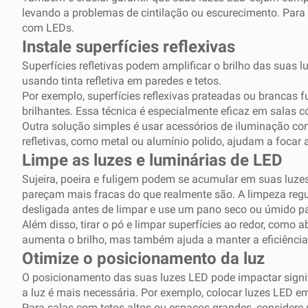
levando a problemas de cintilação ou escurecimento. Para
com LEDs.
Instale superfícies reflexivas
Superfícies refletivas podem amplificar o brilho das suas l
usando tinta refletiva em paredes e tetos.
Por exemplo, superfícies reflexivas prateadas ou branca
brilhantes. Essa técnica é especialmente eficaz em salas 
Outra solução simples é usar acessórios de iluminação como
refletivas, como metal ou alumínio polido, ajudam a focar a
Limpe as luzes e luminárias de LED
Sujeira, poeira e fuligem podem se acumular em suas luze
pareçam mais fracas do que realmente são. A limpeza regula
desligada antes de limpar e use um pano seco ou úmido par
Além disso, tirar o pó e limpar superfícies ao redor, como a
aumenta o brilho, mas também ajuda a manter a eficiênci
Otimize o posicionamento da luz
O posicionamento das suas luzes LED pode impactar signif
a luz é mais necessária. Por exemplo, colocar luzes LED em
Para salas com tetos altos ou espaços grandes, considere 