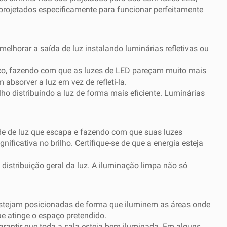
projetados especificamente para funcionar perfeitamente
melhorar a saída de luz instalando luminárias refletivas ou
aço, fazendo com que as luzes de LED pareçam muito mais
bsorver a luz em vez de refleti-la.
ho distribuindo a luz de forma mais eficiente. Luminárias
de de luz que escapa e fazendo com que suas luzes
ficativa no brilho. Certifique-se de que a energia esteja
a distribuição geral da luz. A iluminação limpa não só
 estejam posicionadas de forma que iluminem as áreas onde
ue atinge o espaço pretendido.
arantir que toda a sala esteja bem iluminada. Em alguns