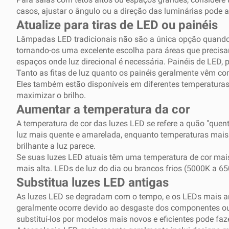
casos, ajustar o ângulo ou a direção das luminárias pode a
Atualize para tiras de LED ou painéis
Lâmpadas LED tradicionais não são a única opção quando s
tornando-os uma excelente escolha para áreas que precisa
espaços onde luz direcional é necessária. Painéis de LED, 
Tanto as fitas de luz quanto os painéis geralmente vêm co
Eles também estão disponíveis em diferentes temperaturas de
maximizar o brilho.
Aumentar a temperatura da cor
A temperatura de cor das luzes LED se refere a quão "quen
luz mais quente e amarelada, enquanto temperaturas mais 
brilhante a luz parece.
Se suas luzes LED atuais têm uma temperatura de cor mai
mais alta. LEDs de luz do dia ou brancos frios (5000K a 
Substitua luzes LED antigas
As luzes LED se degradam com o tempo, e os LEDs mais an
geralmente ocorre devido ao desgaste dos componentes ou 
substituí-los por modelos mais novos e eficientes pode fa