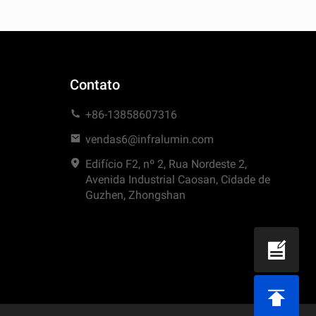
Contato
+86-13858607316
vendas6@infralumin.com
Edifício F2, nº 2, Rua Nordeste 2,
Avenida Industrial Caosan, Cidade de
Guzhen, Zhongshan