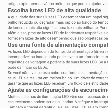
artigo, exploraremos vários métodos que podem ajudar você
Escolha luzes LED de alta qualidade
A qualidade das suas luzes LED desempenha um papel signif
brilho reduzido ou degradar mais rápido ao longo do tempo.
de lúmens mais alta significa uma luz mais brilhante. P
Além disso, procure luzes LED de fabricantes respeitáveis
fornecem luzes de alto desempenho que são projetadas para 
Use uma fonte de alimentação compat
As luzes LED dependem de fontes de alimentação (drivers 
incompatível ou inadequada pode levar a um fornecimento de
requisitos de voltagem e potência de suas luzes LED. Se a
pode danificar os LEDs.
Se você não tiver certeza sobre sua fonte de alimentação,
seus LEDs e resultar em melhor brilho. Um driver de corre
garante que as luzes LED recebam um fluxo de eletricidade 
Ajuste as configurações de escurecim
Muitos sistemas de iluminação LED vêm com recursos de es
escurecimento podem ser as culpadas. Verifique o interrupto
Também é crucial garantir que suas luzes LED sejam comp