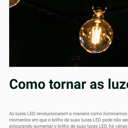
Como tornar as luz
As luzes LED revolucionaram a maneira como iluminamos no
momentos em que o brilho de suas luzes LED pode não ser s
procurando aumentar o brilho de suas luzes LED, há várias