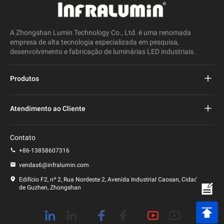
A Zhongshan Lumin Technology Co., Ltd. é uma renomada
empresa de alta tecnologia especializada em pesquisa,
desenvolvimento e fabricação de luminárias LED industriais.
Produtos
Projeto de iluminação pública conduzida
Atendimento ao Cliente
Luz de rua conduzida
perguntas frequentes
Contato
Luz de Estádio Led
política de Privacidade
+86-13858607316
Poste de luz LED
vendas6@infralumin.com
Termos de uso
Edifício F2, nº 2, Rua Nordeste 2, Avenida Industrial Caosan, Cidade
de Guzhen, Zhongshan
Política de envio