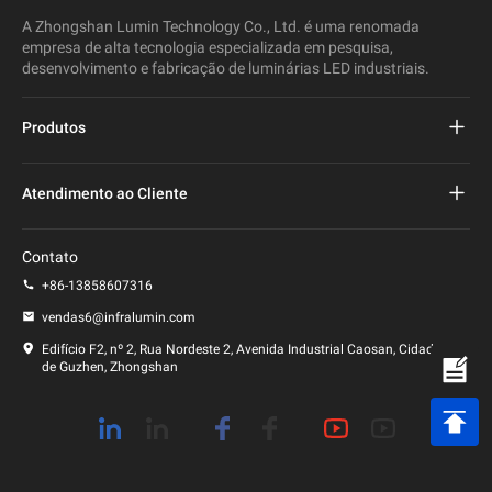
A Zhongshan Lumin Technology Co., Ltd. é uma renomada
empresa de alta tecnologia especializada em pesquisa,
desenvolvimento e fabricação de luminárias LED industriais.
Produtos
Projeto de iluminação pública conduzida
Atendimento ao Cliente
Luz de rua conduzida
perguntas frequentes
Contato
Luz de Estádio Led
política de Privacidade
+86-13858607316
Poste de luz LED
vendas6@infralumin.com
Termos de uso
Edifício F2, nº 2, Rua Nordeste 2, Avenida Industrial Caosan, Cidade
de Guzhen, Zhongshan
Política de envio